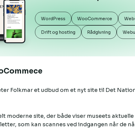
WordPress
WooCommerce
Web
Drift og hosting
Rådgivning
Webud
WooCommece
r Folkmar et udbud om et nyt site til Det Natio
elt moderne site, der både viser museets aktuelle 
letter, som kan scannes ved indgangen når de når 