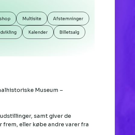
shop
Multisite
Afstemninger
vikling
Kalender
Billetsalg
nalhistoriske Museum –
udstillinger, samt giver de
frem, eller købe andre varer fra