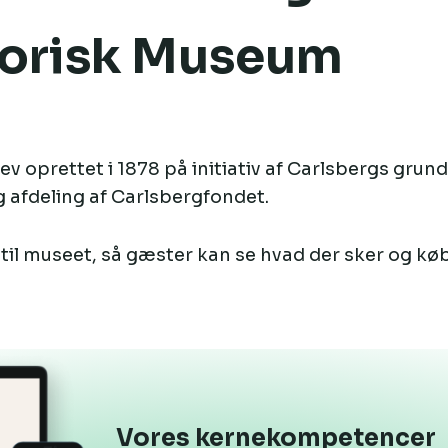
torisk Museum
v oprettet i 1878 på initiativ af Carlsbergs grun
g afdeling af Carlsbergfondet.
il museet, så gæster kan se hvad der sker og købe
Vores kernekompetencer