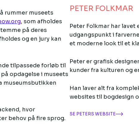
PETER FOLKMAR
gså rummer museets
now.org
, som afholdes
Peter Folkmar har lavet 
 stemme på deres
udgangspunkt i farvern
holdes og en jury kan
et moderne look til et k
Peter er grafisk designe
de tilpassede forløb til
kunder fra kulturen og
å på opdagelse i museets
 fra museumsbutikken
Han laver alt fra komplek
websites til bogdesign og
ackend, hvor
SE PETERS WEBSITE
er behov på fire sprog.