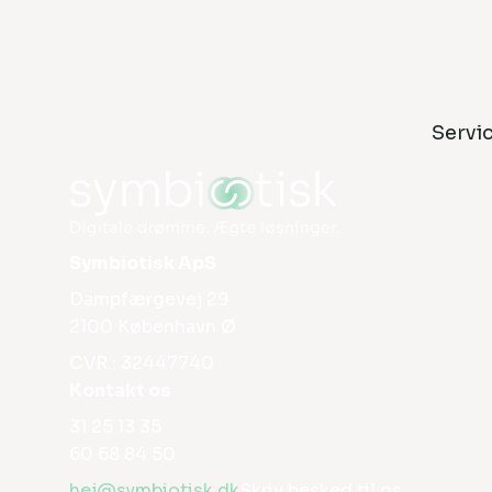
Servi
Symbiotisk ApS
Dampfærgevej 29
2100 København Ø
CVR.: 32447740
Kontakt os
31 25 13 35
60 68 84 50
hej@symbiotisk.dk
Skriv besked til os