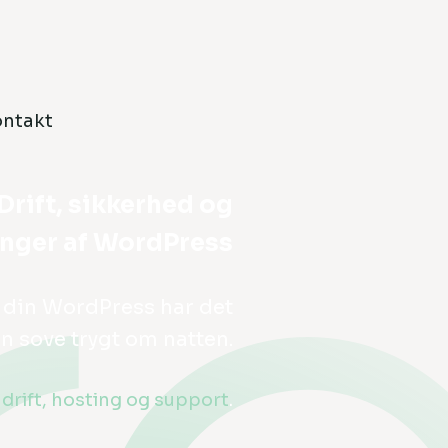
ontakt
Drift, sikkerhed og
nger af WordPress
t din WordPress har det
n sove trygt om natten.
m
drift, hosting og support
.