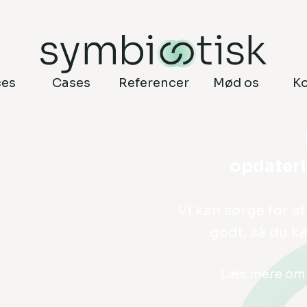
ces
Cases
Referencer
Mød os
K
opdateri
Vi kan sørge for a
godt, så du ka
Læs mere o