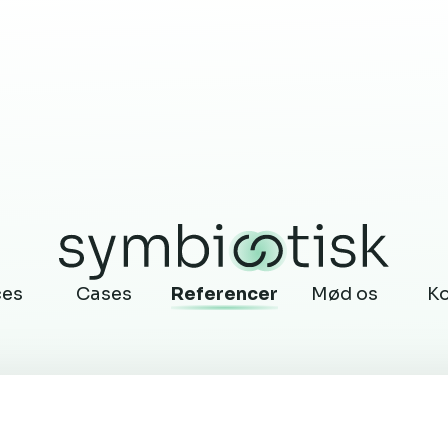
ces
Cases
Referencer
Mød os
K