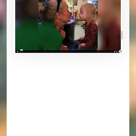
illustrerer
et
besøg
på
Danske
Hospitalsklovnes
website.