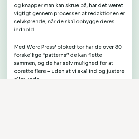
og knapper man kan skrue på, har det været
vigtigt gennem processen at redaktionen er
selvkørende, når de skal opbygge deres
indhold.
Med WordPress’ blokeditor har de over 80
forskellige “patterns” de kan flette
sammen, og de har selv mulighed for at
oprette flere – uden at vi skal ind og justere
eller kode.
Vi sikrer derimod, at løsningen spiller rent
teknisk med solid drift og hosting for dem,
så de ikke skal bekymre sig om ikke at
kunne vise deres arbejde eller modtage
donationer.