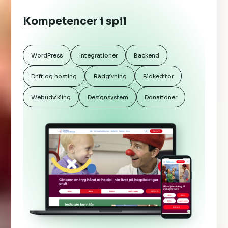
Kompetencer i spil
WordPress
Integrationer
Backend
Drift og hosting
Rådgivning
Blokeditor
Webudvikling
Designsystem
Donationer