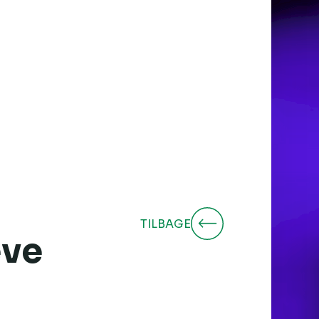
TILBAGE
eve